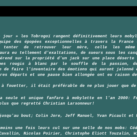
e jour » les Tobrogoï rangent définitivement leurs mobyl
quipe des épopées exceptionnelles à travers la France 
r tenter de retrouver leur mère, celle les mêm
aura eu tellement d'exaltations, de sueurs sous les cas
férend sur la propriété d'un jack sur une place déserte 
ones rougis à blanc par le souffle de la passion, d
e de faire l'inventaire des émotions qui auront jalonné 
tres départs et une pause bien allongée ont eu raison de
 à fouetter, il était préférable de ne plus jouer que de
a seule et unique fanfare à mobylette en l'an 2000: F
plus que regretté Christian Larsonneur!
jusqu'au bout; Colin Jore, Jeff Manuel, Yvan Picault et 
 moins une fois leurs cul sur une selle de nos mobs: Céd
Cavallin, Nicolas Poirier, Christophe Eliott Touzalin, W