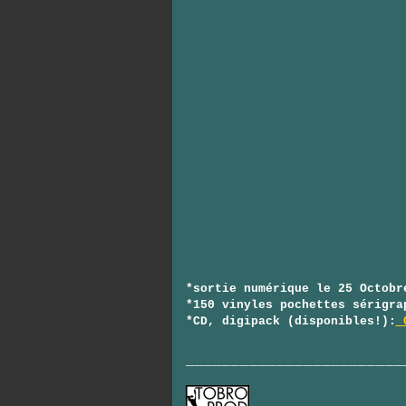
*sortie numérique le 25 Octob
*150 vinyles
pochettes sérigra
*CD, digipack
(disponibles!):
________________________