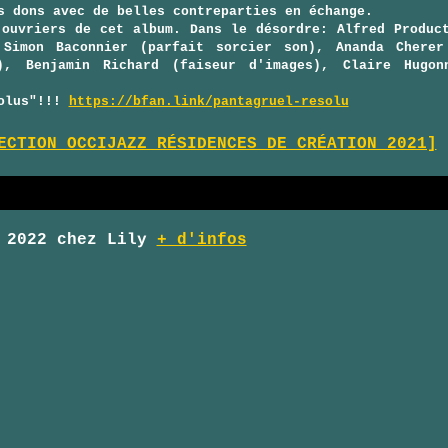
s dons avec de belles contreparties en échange.
 ouvriers de cet album. Dans le désordre: Alfred Product
 Simon Baconnier (parfait sorcier son), Ananda Cherer
), Benjamin Richard (faiseur d'images), Claire Hugon
solus"!!!
https://bfan.link/pantagruel-resolu
ECTION OCCIJAZZ RÉSIDENCES DE CRÉATION 2021]
n 2022 chez Lily
+ d'infos