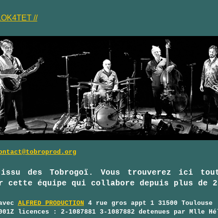
LOK4TET //
ontact@tobroprod.org
ssu des Tobrogoï. Vous trouverez ici tou
r cette équipe qui collabore depuis plus de 2
 avec
ALFRED PRODUCTION
4 rue gros appt 1 31500 Toulouse
001Z licences : 2-1087881 3-1087882 detenues par Mlle Hé