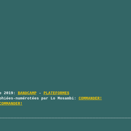
re 2019:
BANDCAMP
-
PLATEFORMES
phiées-numérotées par Lo Mosambi:
COMMANDER!
COMMANDER!
_____________________________________________